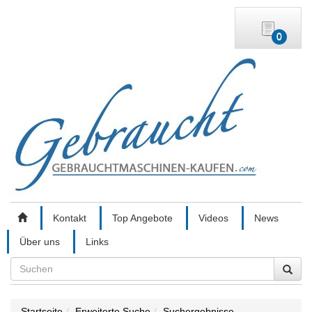
0
Kontakt
Top Angebote
Videos
News
Über uns
Links
Search
Startseite
Erweiterte Suche
Suchergebnisse