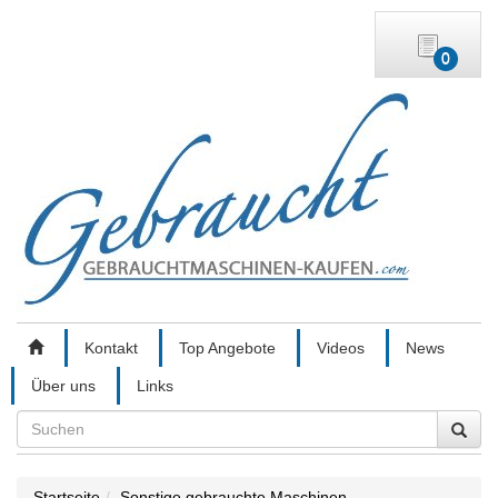
0
Kontakt
Top Angebote
Videos
News
Über uns
Links
Search
Startseite
Sonstige gebrauchte Maschinen