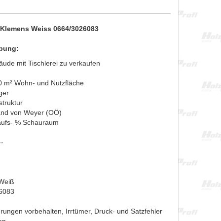
 Klemens Weiss 0664/3026083
bung:
de mit Tischlerei zu verkaufen
0 m² Wohn- und Nutzfläche
ger
struktur
and von Weyer (OÖ)
kaufs- % Schauraum
--
Weiß
6083
rungen vorbehalten, Irrtümer, Druck- und Satzfehler