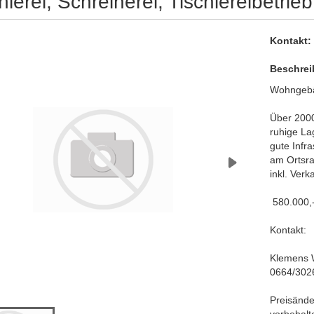
hlerei, Schreinerei, Tischlereibetrieb
Kontakt:
Beschrei
Wohngebäu
Über 200
ruhige La
gute Infra
am Ortsr
inkl. Ver
 580.000,
Kontakt:
Klemens 
0664/302
Preisände