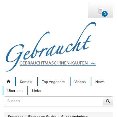
0
Kontakt
Top Angebote
Videos
News
Über uns
Links
Search
Startseite
Erweiterte Suche
Suchergebnisse