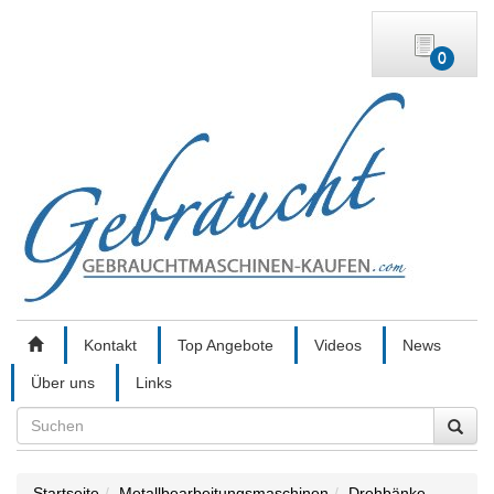
0
Kontakt
Top Angebote
Videos
News
Über uns
Links
Search
Startseite
Metallbearbeitungsmaschinen
Drehbänke