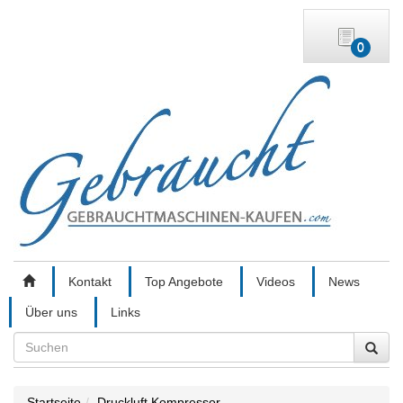
0
Kontakt
Top Angebote
Videos
News
Über uns
Links
Search
Startseite
Druckluft Kompressor