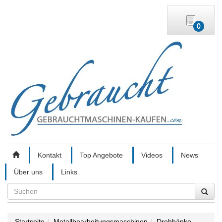
0
Kontakt
Top Angebote
Videos
News
Über uns
Links
Search
Startseite
Metallbearbeitungsmaschinen
Drehbänke